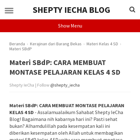
SHEPTY IECHA BLOG
Show Menu
Beranda
›
Kerajinan dari Barang Bekas
›
Materi Kelas 4 SD
›
Materi SBdP
Materi SBdP: CARA MEMBUAT
MONTASE PELAJARAN KELAS 4 SD
Shepty IeCha | Follow
@shepty_iecha
Materi SBdP: CARA MEMBUAT MONTASE PELAJARAN
KELAS 4 SD
- Assalamualaikum Sahabat Shepty IeCha
Blog! Bagaimana nih kabarnya hari ini? Pasti sehat
bukan? Alhamdulillah pada kesempatan kali ini
diberikan kesempatan oleh Allah untuk membagikan
materi SBdP kelas 4 SD yaitu cara membuat montase.