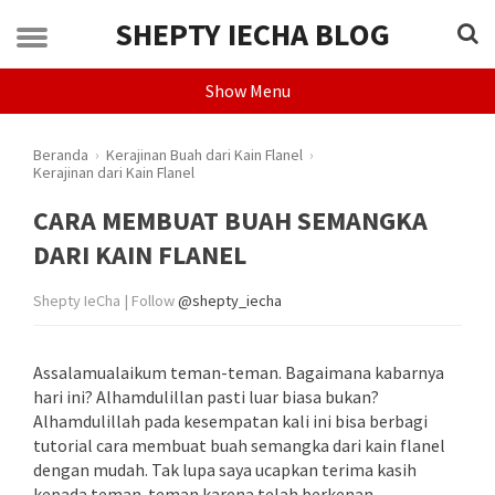
SHEPTY IECHA BLOG
Show Menu
Beranda
›
Kerajinan Buah dari Kain Flanel
›
Kerajinan dari Kain Flanel
CARA MEMBUAT BUAH SEMANGKA
DARI KAIN FLANEL
Shepty IeCha | Follow
@shepty_iecha
Assalamualaikum teman-teman. Bagaimana kabarnya
hari ini? Alhamdulillan pasti luar biasa bukan?
Alhamdulillah pada kesempatan kali ini bisa berbagi
tutorial cara membuat buah semangka dari kain flanel
dengan mudah. Tak lupa saya ucapkan terima kasih
kepada teman-teman karena telah berkenan