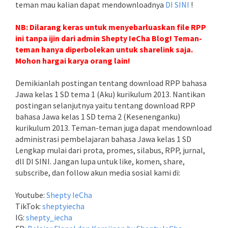
teman mau kalian dapat mendownloadnya
DI SINI
!
NB: Dilarang keras untuk menyebarluaskan file RPP
ini tanpa ijin dari admin Shepty IeCha Blog! Teman-
teman hanya diperbolekan untuk sharelink saja.
Mohon hargai karya orang lain!
Demikianlah postingan tentang download RPP bahasa
Jawa kelas 1 SD tema 1 (Aku) kurikulum 2013. Nantikan
postingan selanjutnya yaitu tentang download RPP
bahasa Jawa kelas 1 SD tema 2 (Kesenenganku)
kurikulum 2013. Teman-teman juga dapat mendownload
administrasi pembelajaran bahasa Jawa kelas 1 SD
Lengkap mulai dari prota, promes, silabus, RPP, jurnal,
dll DI SINI. Jangan lupa untuk like, komen, share,
subscribe, dan follow akun media sosial kami di:
Youtube:
Shepty IeCha
TikTok:
sheptyiecha
IG:
shepty_iecha