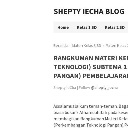
SHEPTY IECHA BLOG
Home
Kelas 1 SD
Kelas 2 SD
Beranda
›
Materi Kelas 3 SD
›
Materi Kelas
RANGKUMAN MATERI KEL
TEKNOLOGI) SUBTEMA 
PANGAN) PEMBELAJARA
Shepty IeCha | Follow
@shepty_iecha
Assalamualaikum teman-teman. Bagaim
biasa bukan? Alhamdulillah pada kese
membagikan Rangkuman Materi Kelas
(Perkembangan Teknologi Pangan) Pem