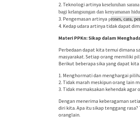
2. Teknologi artinya
keseluruhan saran
bagi kelangsungan dan kenyamanan hid
3. Pengemasan artinya
roses, cara, p
p
4. Kedap udara artinya tidak dapat dim
Materi PPKn: Sikap dalam Menghad
Perbedaan dapat kita temui dimana saj
masyarakat. Setiap orang memiliki pi
Berikut beberapa sika yang dapat kit
1. Menghormati dan menghargai piliha
2. Tidak marah meskipun orang lain m
3. Tidak memaksakan kehendak agar or
Dengan menerima keberagaman setiap 
diri kita. Apa itu sikap tenggang ra
oranglain.