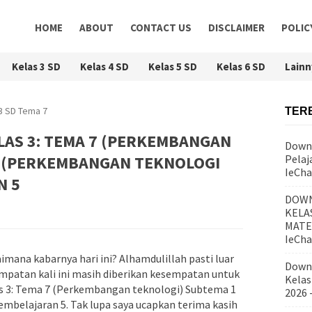
HOME
ABOUT
CONTACT US
DISCLAIMER
POLIC
Kelas 3 SD
Kelas 4 SD
Kelas 5 SD
Kelas 6 SD
Lainn
 3 SD Tema 7
TER
AS 3: TEMA 7 (PERKEMBANGAN
Downl
1 (PERKEMBANGAN TEKNOLOGI
Pelaj
IeCha
N 5
DOWN
KELA
MATE
IeCha
ana kabarnya hari ini? Alhamdulillah pasti luar
Downl
mpatan kali ini masih diberikan kesempatan untuk
Kelas
 3: Tema 7 (Perkembangan teknologi) Subtema 1
2026
belajaran 5. Tak lupa saya ucapkan terima kasih